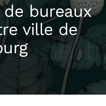
 de bureaux
re ville de
m2 de bu
ourg