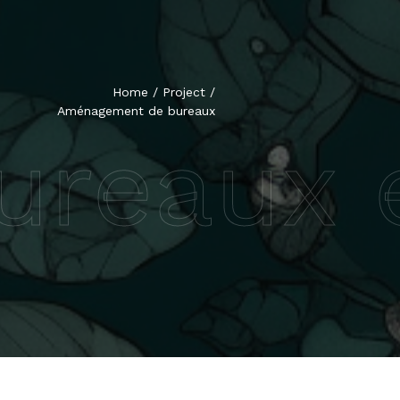
Home
/
Project
/
Aménagement de bureaux
reaux e