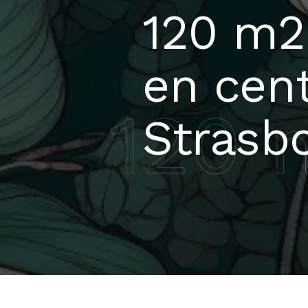
120 m2
en cent
120 
Strasb