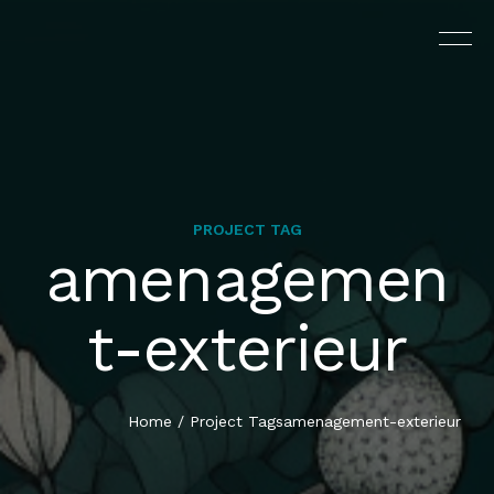
PROJECT TAG
amenagemen
L’AGENCE
t-exterieur
PRESTATIONS
PORTFOLIO
Home
/
Project Tags
amenagement-exterieur
CONTACT