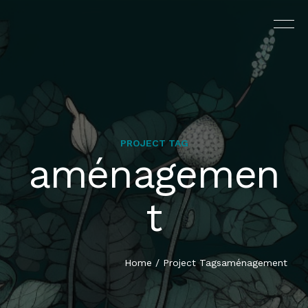
PROJECT TAG
aménagemen
L’AGENCE
t
PRESTATIONS
PORTFOLIO
Home
/
Project Tags
aménagement
CONTACT