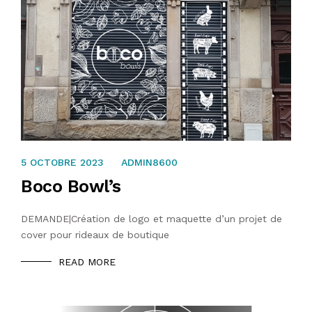
31 JUILLET 2023
5 OCTOBRE 2023
ADMIN8600
Boco Bowl’s
DEMANDE|Création de logo et maquette d’un projet de
cover pour rideaux de boutique
READ MORE